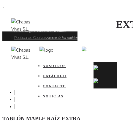
';
TABLÓN MAPLE RAÍZ EX
Galería
Galería de Imágenes
Aviso Legal
Política de Privacidad
Política de Cookies
Acerca de las cookies
NOSOTROS
CATÁLOGO
CONTACTO
NOTICIAS
TABLÓN MAPLE RAÍZ EXTRA