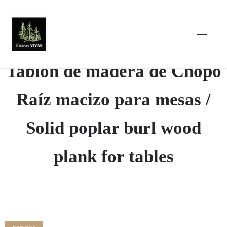
noticias
Tablón de madera de Chopo
Raíz macizo para mesas /
Solid poplar burl wood
plank for tables
25 julio, 2022
by
alicia vivas
0
Comments
818 Views